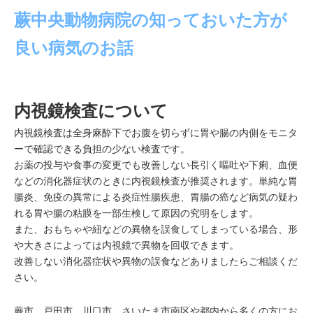
蕨中央動物病院の知っておいた方が
良い病気のお話
内視鏡検査について
内視鏡検査は全身麻酔下でお腹を切らずに胃や腸の内側をモニタ
ー
で確認できる負担の少ない検査です。
お薬の投与や食事の変更でも改善しない長引く嘔吐や下痢、
血便
などの消化器症状のときに内視鏡検査が推奨されます。
単純な胃
腸炎、免疫の異常による炎症性腸疾患、
胃腸の癌など病気の疑わ
れる胃や腸の粘膜を一部生検して原因の究
明をします。
また、おもちゃや紐などの異物を誤食してしまっている場合、
形
や大きさによっては内視鏡で異物を回収できます。
改善しない消化器症状や異物の誤食などありましたらご相談くだ
さ
い。
蕨市、戸田市、川口市、さいたま市南区や都内から多くの方にお