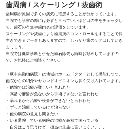
歯周病 / スケーリング / 抜歯術
歯周病が原因で多くの病気に罹患することが分かっています。
当院でも診察の際には必ずと言っていいほど口の中をチェックし
て
、歯石の有無や歯肉炎の評価をしています。
スケーリングや抜歯により歯周病のコントロールをすることで長
生
きできるデータもありますので、
しっかり歯のケアはしていき
ましょう。
当院では健康診断と併せた歯石除去も随時お勧めしていますの
で、
お気軽にご相談ください。
〈蕨中央動物病院〉は地域のホームドクターとして機能しつつ、
他院からの紹介やセカンドオピニオンも多く受け入れています。
・他院では治療が難しいと言われた
・高齢で麻酔が危ないから手術できないと言われた
・暴れるから治療や検査ができないと言われた
・ずっと治療しているけど治らない
・他の病院の意見も聞きたい
・いま通院している病院の治療が高額で困っている
・自分はこう思うけど、担当の先生に言いにくい、、、