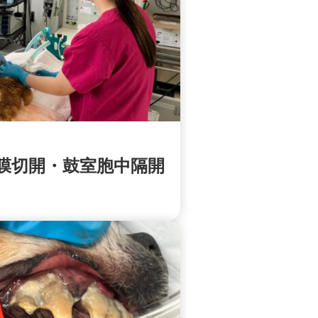
膜切開・鼓室胞中隔開