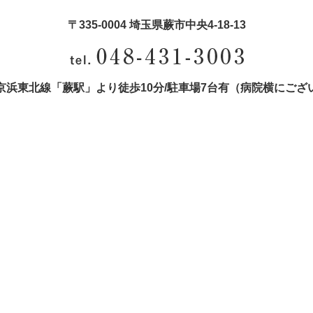
〒335-0004 埼玉県蕨市中央4‐18‐13
京浜東北線「蕨駅」より徒歩10分/
駐車場7台有（病院横にござ