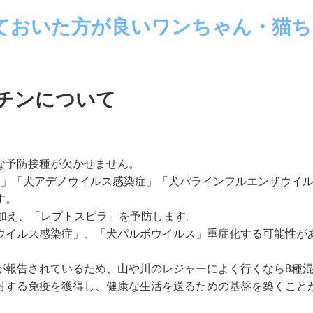
ておいた方が良いワンちゃん・猫ち
チンについて
な予防接種が欠かせません
。
ー」「
犬アデノウイルス感染症」「
犬パラインフルエンザウイ
す。
加え、「レプトスピラ」
を予防します。
ウイルス感染症」、「
犬パルボウイルス」重症化する可能性が
が報告されているため、
山や川のレジャーによく行くなら8種
対する免疫を獲得し、
健康な生活を送るための基盤を築くこと