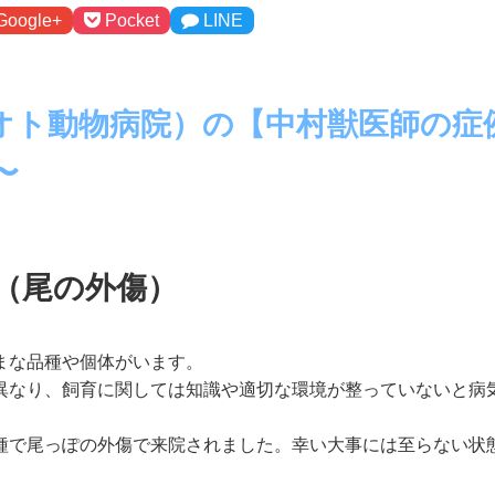
Google+
Pocket
LINE
オト動物病院）の【中村獣医師の症
〜
（尾の外傷）
まな品種や個体がいます。
異なり、飼育に関しては知識や適切な環境が整っていないと病
種で尾っぽの外傷で来院されました。幸い大事には至らない状