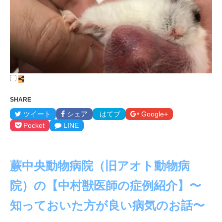
SHARE
ツイート
シェア
はてブ
Google+
Pocket
LINE
蕨中央動物病院（旧アオト動物病
院）の【中村獣医師の症例紹介】〜
知っておいた方が良い病気のお話〜