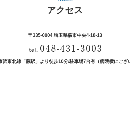
アクセス
〒335-0004 埼玉県蕨市中央4‐18‐13
京浜東北線「蕨駅」より徒歩10分/
駐車場7台有（病院横にござ