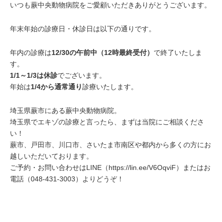
いつも蕨中央動物病院をご愛顧いただきありがとうございます。
年末年始の診療日・休診日は以下の通りです。
年内の診療は
12/30の午前中（12時最終受付）
で終了いたしま
す。
1/1～1/3は休診
でございます。
年始は
1/4から通常通り
診療いたします。
埼玉県蕨市にある蕨中央動物病院。
埼玉県でエキゾの診療と言ったら、まずは当院にご相談くださ
い！
蕨市、戸田市、川口市、さいたま市南区や都内から多くの方にお
越しいただいております。
ご予約・お問い合わせはLINE（
https://lin.ee/V6OqviF
）またはお
電話（
048-431-3003
）よりどうぞ！