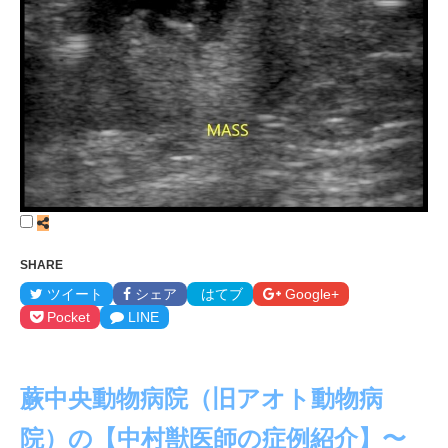
SHARE
ツイート
シェア
はてブ
Google+
Pocket
LINE
蕨中央動物病院（旧アオト動物病
院）の【中村獣医師の症例紹介】〜