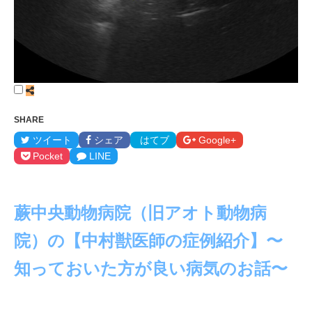
SHARE
ツイート
シェア
はてブ
Google+
Pocket
LINE
蕨中央動物病院（旧アオト動物病
院）の【中村獣医師の症例紹介】〜
知っておいた方が良い病気のお話〜