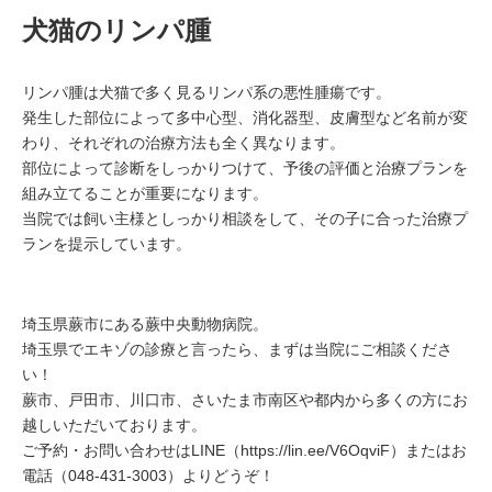
犬猫のリンパ腫
リンパ腫は犬猫で多く見るリンパ系の悪性腫瘍です。
発生した部位によって多中心型、消化器型、皮膚型など名前が変
わり、それぞれの治療方法も全く異なります。
部位によって診断をしっかりつけて、予後の評価と治療プランを
組み立てることが重要になります。
当院では飼い主様としっかり相談をして、その子に合った治療プ
ランを提示しています。
埼玉県蕨市にある蕨中央動物病院。
埼玉県でエキゾの診療と言ったら、まずは当院にご相談くださ
い！
蕨市、戸田市、川口市、さいたま市南区や都内から多くの方にお
越しいただいております。
ご予約・お問い合わせはLINE（
https://lin.ee/V6OqviF
）またはお
電話（
048-431-3003
）よりどうぞ！