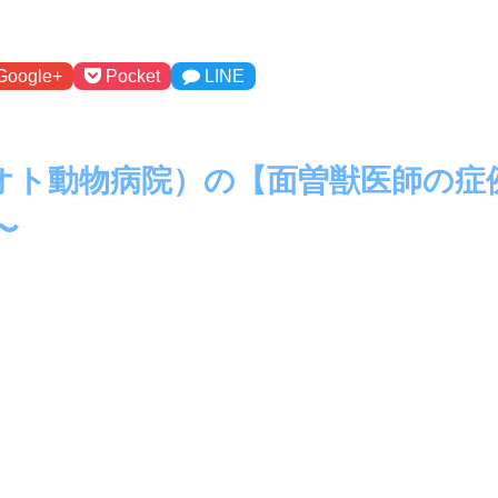
Google+
Pocket
LINE
オト動物病院）の【面曽獣医師の症
〜